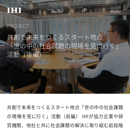
JP
EN
#サーキュラーエコノミー
#社会課題
#共創
#脱炭素
#イノベーション
PROJECT
共創で未来をつくるスタート地点
「世の中の社会課題の現場を見に行く」
活動（後編）
共創で未来をつくるスタート地点「世の中の社会課題
の現場を見に行く」活動（前編） IHIが協力企業や研
究機関、他社と共に社会課題の解決に取り組む前段階