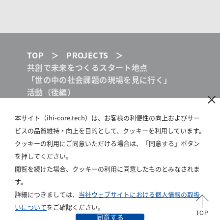
TOP
PROJECTS
共創で未来をつくるスタート地点
「世の中の社会課題の現場を見に行く」
活動（後編）
本サイト（ihi-core.tech）は、お客様の利便性の向上およびサー
ビスの品質維持・向上を目的として、クッキーを利用しています。
IHI GROUP
クッキーの利用にご同意いただける場合は、「同意する」ボタン
SITE POLICY
を押してください。
閲覧を続けた場合、クッキーの利用に同意したものとみなされま
PRIVACY POLICY
す。
ABOUT US
詳細につきましては、
当社ウェブサイトにおける個人情報の取扱
いについて
をご確認ください。
TOP
All rights reserved, Copyright © IHI Corporation
同意する